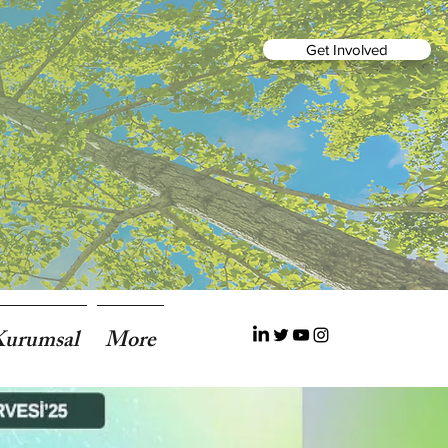
Get Involved
Kurumsal
More