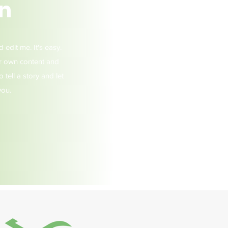
on
edit me. It's easy.
I'm a paragraph. 
ur own content and
Just click “Edit
 tell a story and let
make changes to th
you.
yo