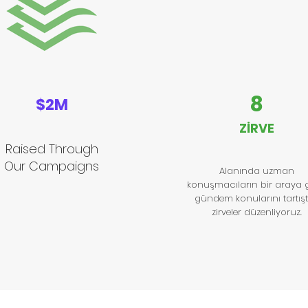
8
$2M
ZİRV
E
Raised Through
Our Campaigns
Alanında uzman
konuşmacıların bir araya g
gündem konularını tartışt
zirveler düzenliyoruz.