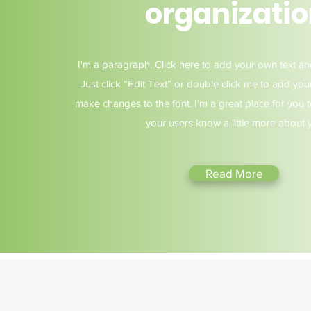
organizati
I'm a paragraph. Click here to add your own text and 
Just click “Edit Text” or double click me to add yo
make changes to the font. I'm a great place for you to
your users know a little more about 
Read More