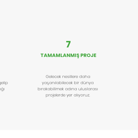
7
TAMAMLANMIŞ PROJE
Gelecek nesillere daha
elip
yaşanılabilecek bir dünya
ığı
bırakabilimek adına uluslarası
projelerde yer alıyoruz.