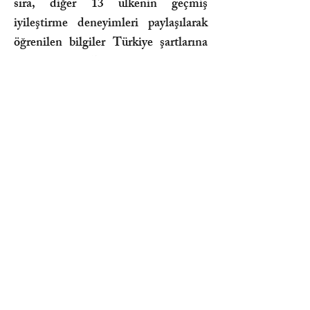
sıra, diğer 13 ülkenin geçmiş
iyileştirme deneyimleri paylaşılarak
öğrenilen bilgiler Türkiye şartlarına
uyarlanacak. Bunlara ek olarak,
Renowiki adlı bir yazılımla bilgi ve
iletişim ağı kurularak, ulusal ve
bölgesel düzeyde tüm uzmanların,
finans kuruluşlarının, iş dünyasının,
kamu kuruluşlarının, medyanın,
akademinin ve STK’ların birbirine
kolay erişeceği ve bilgi paylaşacağı bir
online platform yaratılacak. Böylece
bu 2 sene sonunda, ulusal çapta
stratejilerin tartışılmış olduğu bir
ortamda, içinde finansal kaynakların
da bulunduğu bir iş birliği ağı ve