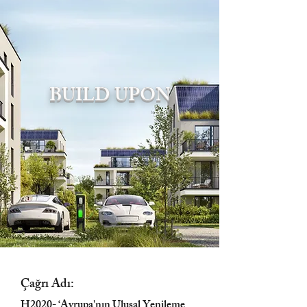
BUILD UPON
Çağrı Adı:
H2020- ‘Avrupa'nın Ulusal Yenileme