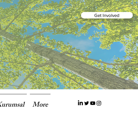
Get Involved
Kurumsal
More