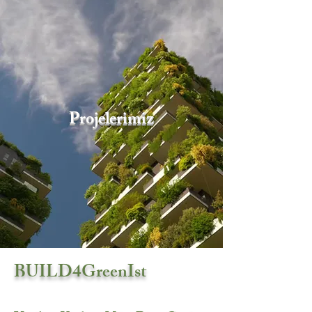
Projelerimiz
BUILD4GreenIst