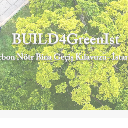
BUILD4GreenIst
rbon Nötr Bina Geçiş Kılavuzu- İsta