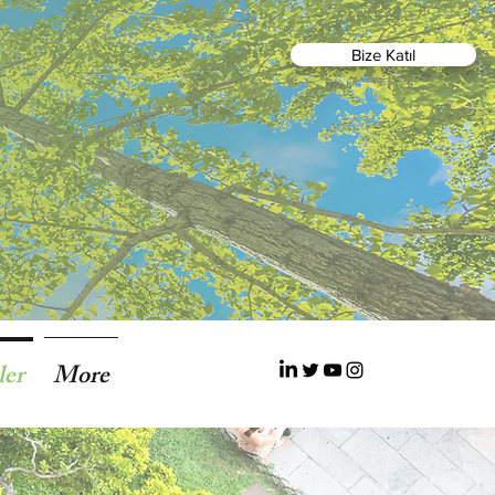
Bize Katıl
ler
More