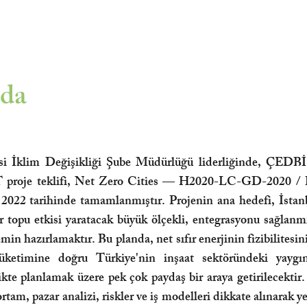
nda
esi İklim Değişikliği Şube Müdürlüğü liderliğinde, ÇEDBİ
 proje teklifi, Net Zero Cities — H2020-LC-GD-2020 /
022 tarihinde tamamlanmıştır. Projenin ana hedefi, İstan
r topu etkisi yaratacak büyük ölçekli, entegrasyonu sağlanm
zemin hazırlamaktır. Bu planda, net sıfır enerjinin fizibilitesi
tüketimine doğru Türkiye'nin inşaat sektöründeki yay
likte planlamak üzere pek çok paydaş bir araya getirilecekti
ortam, pazar analizi, riskler ve iş modelleri dikkate alınarak y